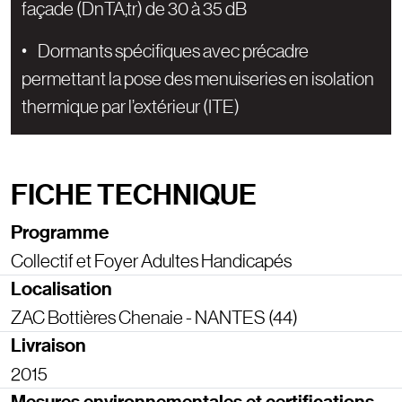
façade (DnTA,tr) de 30 à 35 dB
• Dormants spécifiques avec précadre
permettant la pose des menuiseries en isolation
thermique par l’extérieur (ITE)
FICHE TECHNIQUE
Programme
Collectif et Foyer Adultes Handicapés
Localisation
ZAC Bottières Chenaie - NANTES (44)
Livraison
2015