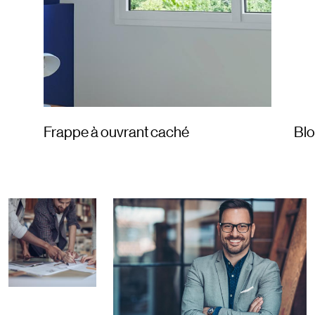
Frappe à ouvrant caché
Bl
Image card
Image