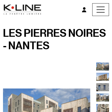
Aller au contenu principal
TITRE DU PROJET
LES PIERRES NOIRES
- NANTES