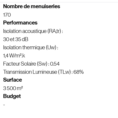
Nombre de menuiseries
170
Performances
Isolation acoustique (RA,tr) :
30 et 35 dB
Isolation thermique (Uw) :
1,4 W/m².k
Facteur Solaire (Sw) : 0.54
Transmission Lumineuse (TLw) : 68%
Surface
3 500 m²
Budget
-