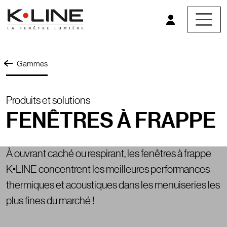
Aller au contenu principal
Gammes
Prefix titre
Produits et solutions
FENÊTRES À FRAPPE
Description
À ouvrant caché ou respirant, les fenêtres à frappe
K•LINE concentrent les meilleures performances
thermiques et acoustiques dans les menuiseries les
plus fines du marché !