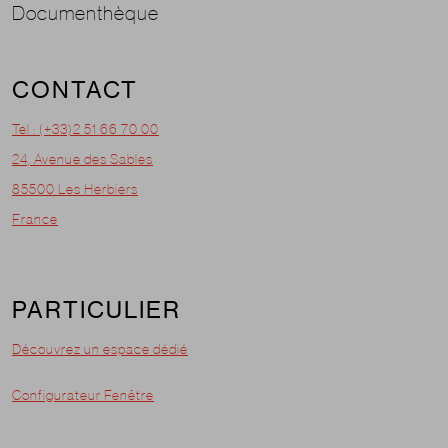
Documenthèque
CONTACT
Tel : (+33)2 51 66 70 00
24, Avenue des Sables
85500 Les Herbiers
France
PARTICULIER
Découvrez un espace dédié
Configurateur Fenêtre