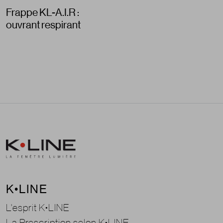
Frappe KL-A.I.R :
ouvrant respirant
K•LINE
L'esprit K•LINE
La Prescription selon K•LINE