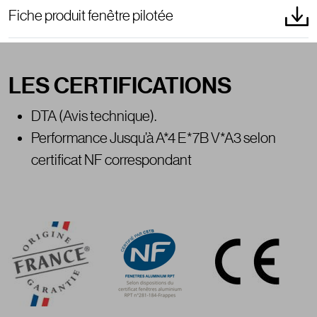
Fiche produit fenêtre pilotée
LES CERTIFICATIONS
Paragraphes
DTA (Avis technique).
Performance Jusqu’à A*4 E*7B V*A3 selon
certificat NF correspondant