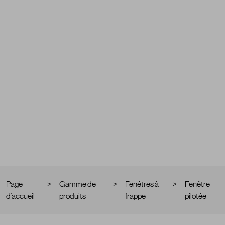
Média
Page
>
Gamme de
>
Fenêtres à
>
Fenêtre
d'accueil
produits
frappe
pilotée