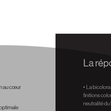
La rép
on au cœur
• La bicolor
finitions col
neutralité du 
 optimale