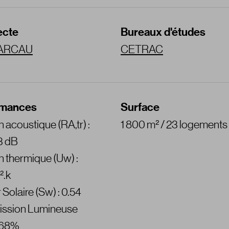
ecte
Bureaux d'études
r ARCAU
CETRAC
rmances
Surface
n acoustique (RA,tr) :
1 800 m² / 23 logements
3 dB
on thermique (Uw) :
².k
 Solaire (Sw) : 0.54
ission Lumineuse
: 68%