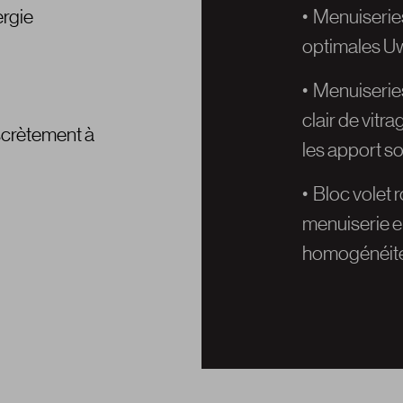
ergie
• Menuiseri
optimales 
• Menuiseri
clair de vitra
iscrètement à
les apport so
• Bloc volet 
menuiserie e
homogénéité e