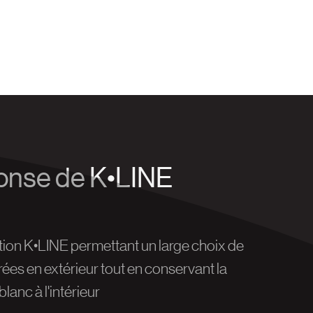
onse de K•LINE
ation K•LINE permettant un large choix de
orées en extérieur tout en conservant la
blanc à l'intérieur